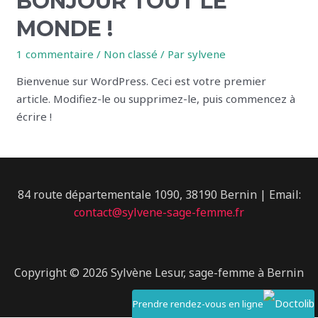
BONJOUR TOUT LE
MONDE !
1 commentaire
/
Non classé
/ Par
sylvene
Bienvenue sur WordPress. Ceci est votre premier
article. Modifiez-le ou supprimez-le, puis commencez à
écrire !
84 route départementale 1090, 38190 Bernin | Email:
contact@sylvene-sage-femme.fr
Copyright © 2026 Sylvène Lesur, sage-femme à Bernin
Prendre rendez-vous en ligne