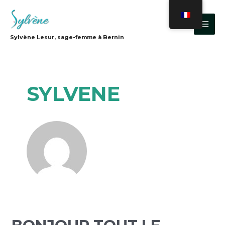
Aller
MAI
au
MEN
contenu
Sylvène Lesur, sage-femme à Bernin
SYLVENE